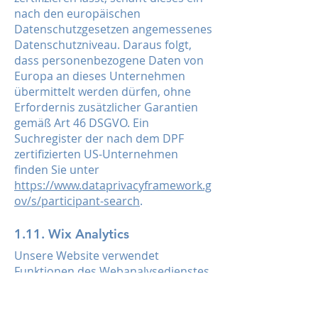
nach den europäischen
Datenschutzgesetzen angemessenes
Datenschutzniveau. Daraus folgt,
dass personenbezogene Daten von
Europa an dieses Unternehmen
übermittelt werden dürfen, ohne
Erfordernis zusätzlicher Garantien
gemäß Art 46 DSGVO. Ein
Suchregister der nach dem DPF
zertifizierten US-Unternehmen
finden Sie unter
https://www.dataprivacyframework.g
ov/s/participant-search
.
1.11. Wix Analytics
Unsere Website verwendet
Funktionen des Webanalysedienstes
Wix Analytics. Anbieter des
Webanalysedienstes ist die Wix.com.
Ltd., Nemal St. 40,
6350671
Tel Aviv,